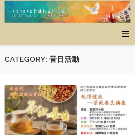
Skip
to
content
Menu
主頁
使命
最新消息
定期活動
栽培資源
CATEGORY:
昔日活動
資料庫
昔日活動
聯絡我們
奉獻
友好連結