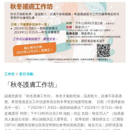
工作坊
/
昔日活動
「秋冬護膚工作坊」
誠邀您參加 「秋冬護膚工作坊」 秋冬天氣較乾燥，温差較大，皮膚不容易適
應。希望透過是次工作坊讓學員在秋冬季更好地護理肌膚。 日期（可選擇參加
其中一堂） ： * 2023年11 月8日—面部經絡療法 * 2023年11 月15日—秋冬
皮膚護理 時間：下午12時45分至2 時 地點：待定 名額：每堂35人* （如果參
加人數超出名額，將以抽籤決定入選學員。） 指導老師：陳凱棋女士（已獲取
CIBTAC 國際美容療法與美容學聯合會導師資格證書） 報名方法：請即填妥報