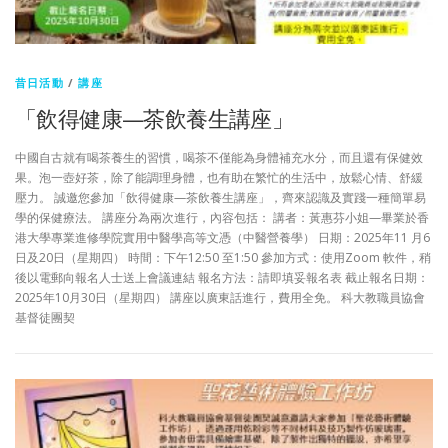
昔日活動
/
講座
「飲得健康—茶飲養生講座」
中國自古就有喝茶養生的習慣，喝茶不僅能為身體補充水分，而且還有保健效
果。泡一壺好茶，除了能調理身體，也有助在繁忙的生活中，放鬆心情、舒緩
壓力。 誠邀您參加「飲得健康—茶飲養生講座」，齊來認識及實踐一種簡單易
學的保健療法。 講座分為兩次進行，內容包括： 講者：黃惠芬小姐—畢業於香
港大學專業進修學院實用中醫學高等文憑（中醫營養學） 日期：2025年11 月6
日及20日（星期四） 時間：下午12:50 至1:50 參加方式：使用Zoom 軟件，稍
後以電郵向報名人士送上會議連結 報名方法：請即填妥報名表 截止報名日期：
2025年10月30日（星期四） 講座以廣東話進行，費用全免。 科大教職員協會
基督徒團契