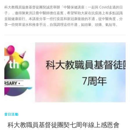
科大教職員協會基督徒團契誠意舉辦「中醫保健講座：一起與 Covid走過的日
子」，邀得陳東洪註冊中醫師擔任嘉賓，希望幫助大家在抗疫路上有多點認識
並能健康前行。本講座分享一些打疫苗和新冠康復後的不適，從中醫角度，分
享一些簡單湯水和推拿手法，自我調理這些不適，如頭暈、頭痛、氣短等。
昔日活動
科大教職員基督徒團契七周年線上感恩會