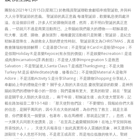
團契在2021年12月15日(星期三) 於教職員聖誕聯歡會獻唱串燒聖誕歌, 并與科
大人分享聖誕節的意義。 聖誕節的真正意義 每逢聖誕節，歡樂氣息便四處洋
溢。在這個節日裡，許多人忙於購物與送禮，然而，若不明白聖誕的真正意
義，一切就只不過是商業活動而已。上帝賜給我們最大的禮物——耶穌基督。
吃大餐、送禮、購物、參加派對，種種慶賀活動都只是附屬；聖誕節，是紀念
耶穌基督降生，為拯救全人類的歷史性時刻。 聖誕節英文為CHRISTMAS，真道
教會陳瑞枝牧師解釋： C:是基督Christ；不是聖誕卡Card H:是盼望Hope；不
是假期Holiday R:是喜樂Rejoice(有永恆的價值)；不是娛樂Recreation I :是道
成肉身Incarnation(譯:再創造)；不是使人懷孕Impregnation S:是救恩
Salvation；不是聖誕老人Santa Claus T:是感恩Thanksgiving；不是火雞
Turkey M:是反省Meditate(內修，修養自己)；不是物質Material A:是敬拜
Adore；不是活動Activity S:是分享Sharing；不是購物Shopping 分享給人，
奉獻給上帝的禮物是什麼？ 關乎全人類的大喜信息 慶祝聖誕節的歡樂，是神所
賜給我們的禮物中最小的一部份；我們還擁有更大、更美的盼望，就在「聖誕
節是關乎全人類的大喜信息」。兩千年前，耶穌誕生後，由天使大聲宣布，記
載在路加福音二章10-14節：「那天使對他們說：『不要懼怕，我報給你們大喜
的信息，是關乎萬民的，因今天在大衛的城裡，為你們生了救主，就是主基
督。你們要看見一個嬰孩，包著布，臥在馬槽裡，那就是記號了。』忽然，有
一大隊天兵同那天使讚美，說：『在至高之處榮耀歸與神！在地上平安歸與祂
所喜悅的人！』」 天使天兵報喜信！如此真實而令人震撼的景象，神又選擇向
誰顯現？令人意想不到地，不是君王或高官，而是地位低微的牧羊人。聖經