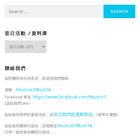
n
Search
a
for:
v
i
g
昔日活動 /資料庫
a
昔
日
t
活
i
動
o
/
聯絡我們
n
資
如對團契有任何意見，歡迎與我們聯絡。
料
庫
hkustsacf@ust.hk
電郵：
https://www.facebook.com/hkustscf
Facebook 專頁:
(請給我們Like)
加入我們的電郵群組
如欲收到我們的最新消息，請
。(需寄出電郵)
hkustsacf@ust.hk
如欲收到團契代禱信，請電郵至
註明「願意收到團契代禱信」。