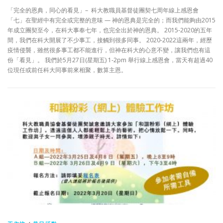
「完全的恩典，同心的看見」– 科大教職員基督徒團契七周年線上感恩會
「七」在聖經中有完全或完整的意味 — 神的恩典是完全的；而我們能夠由2015
年成立團契至今，在科大事奉七年，也完全出於神的恩典。 2015-2020的五年
間，我們在科大開展了不少事工，接觸到很多同事。 2020-2022這兩年，經歷
疫情侵襲，雖然很多事工都不能進行，但神在科大的心意不變，讓我們也有這
份「看見」。 我們於5月27日(星期五) 1-2pm 舉行線上感恩會，當天有超過40
位現任或前任科大同事前來相聚，數算主恩。