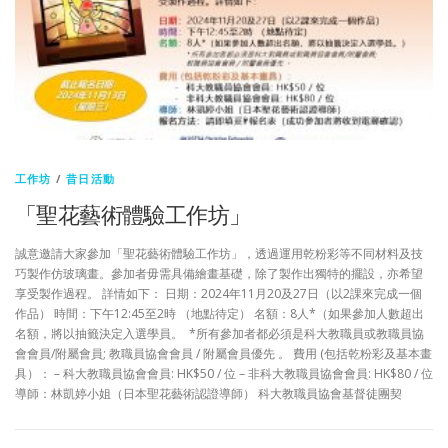
工作坊
/
昔日活動
「聖花藝術體驗工作坊」
誠意邀請大家參加「聖花藝術體驗工作坊」，透過運用乾粉彩等不同材料及技
巧製作仿玻璃畫。參加者毋需具備繪畫基礎，除了製作出獨特的擺設，亦希望
享受製作過程。 詳情如下： 日期：2024年11月20及27日（以2課來完成一個
作品） 時間：下午12:45至2時 （地點待定） 名額：8人*（如果參加人數超出
名額，將以抽籤決定入選學員。 *所有參加者都必須是科大教職員或教職員協
會會員/附屬會員; 教職員協會會員 / 附屬會員優先 。 費用 (包括乾粉彩及基本畫
具）： – 科大教職員協會會員: HK$50 / 位 – 非科大教職員協會會員: HK$80 / 位
導師：林凱婷小姐（日本聖花藝術認證導師） 科大教職員協會基督徒團契