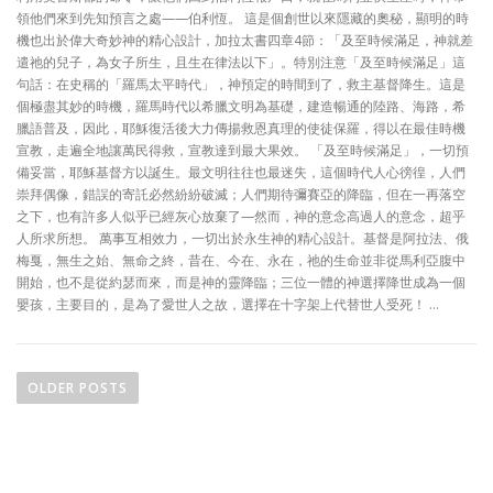
領他們來到先知預言之處——伯利恆。 這是個創世以來隱藏的奧秘，顯明的時
機也出於偉大奇妙神的精心設計，加拉太書四章4節：「及至時候滿足，神就差
遣祂的兒子，為女子所生，且生在律法以下」。特別注意「及至時候滿足」這
句話：在史稱的「羅馬太平時代」，神預定的時間到了，救主基督降生。這是
個極盡其妙的時機，羅馬時代以希臘文明為基礎，建造暢通的陸路、海路，希
臘語普及，因此，耶穌復活後大力傳揚救恩真理的使徒保羅，得以在最佳時機
宣教，走遍全地讓萬民得救，宣教達到最大果效。 「及至時候滿足」，一切預
備妥當，耶穌基督方以誕生。最文明往往也最迷失，這個時代人心徬徨，人們
崇拜偶像，錯誤的寄託必然紛紛破滅；人們期待彌賽亞的降臨，但在一再落空
之下，也有許多人似乎已經灰心放棄了—然而，神的意念高過人的意念，超乎
人所求所想。 萬事互相效力，一切出於永生神的精心設計。基督是阿拉法、俄
梅戛，無生之始、無命之終，昔在、今在、永在，祂的生命並非從馬利亞腹中
開始，也不是從約瑟而來，而是神的靈降臨；三位一體的神選擇降世成為一個
嬰孩，主要目的，是為了愛世人之故，選擇在十字架上代替世人受死！ …
P
o
OLDER POSTS
s
t
s