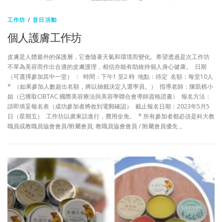
工作坊
/
昔日活動
個人護膚工作坊
皮膚是人體最外的保護層，它會隨著天氣和環境而變化。希望透過是次工作坊
不單為美容而作出合適的皮膚護理，相信亦能有助維持個人身心健康。 日期
（可選擇參加其中一堂） ： 時間：下午1 至2 時 地點：待定 名額：每堂10人
* （如果參加人數超出名額，將以抽籤決定入選學員。） 指導老師：陳凱棋小
姐（已獲取CIBTAC 國際美容療法與美容學聯合會導師資格證書） 報名方法：
請即填妥報名表（成功參加者將收到電郵確認） 截止報名日期：2023年5月5
日（星期五） 工作坊以廣東話進行，費用全免。 * 所有參加者都必須是科大教
職員或教職員協會會員/附屬會員; 教職員協會會員 / 附屬會員優先 。