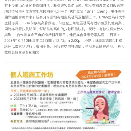
有不少依山而建的茶園咖啡店，吸引遊客慕名而來。究竟有機農業如何改善當
地經濟發展和改善當地居民的生活水平？ 我們邀請了Brian Cheng（現任香港
國際饑援會總幹事）親身分享當地有機農業發展及相關工作。Brian曾為科大學
生輔導員， 17年前放棄高薪厚職，前往金三角地區發展有機耕種及其他農業，
同時亦藉着扶貧助學，幫助當地高山的少數民族脱貧。現時，有數位科大校友
與Brian合作發展金三角的有機耕種項目，他們亦會前來分享點滴。 日期：
2023年10月10日(星期二) 時間：12:45pm-2:00pm 地點：林護演講廳(LT-B)
講座以廣東話進⾏，費⽤全免。另設有獎問答環節，禮品為泰國農產品。 科大
教職員協會基督徒團契