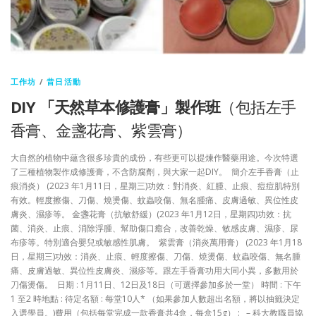
工作坊
/
昔日活動
DIY 「天然草本修護膏」製作班
（包括左手
香膏、金盞花膏、紫雲膏）
大自然的植物中蘊含很多珍貴的成份，有些更可以提煉作醫藥用途。今次特選
了三種植物製作成修護膏，不含防腐劑，與大家一起DIY。 簡介左手香膏（止
痕消炎） (2023 年1月11日，星期三)功效：對消炎、紅腫、止痕、痘痘肌特別
有效。輕度擦傷、刀傷、燒燙傷、蚊蟲咬傷、無名腫痛、皮膚過敏、異位性皮
膚炎、濕疹等。 金盞花膏（抗敏舒緩）(2023 年1月12日，星期四)功效：抗
菌、消炎、止痕、消除浮腫、幫助傷口癒合，改善乾燥、敏感皮膚、濕疹、尿
布疹等。特別適合嬰兒或敏感性肌膚。 紫雲膏（消炎萬用膏） (2023 年1月18
日，星期三)功效：消炎、止痕、輕度擦傷、刀傷、燒燙傷、蚊蟲咬傷、無名腫
痛、皮膚過敏、異位性皮膚炎、濕疹等。跟左手香膏功用大同小異，多數用於
刀傷燙傷。 日期 : 1月11日、12日及18日（可選擇參加多於一堂） 時間 : 下午
1 至2 時地點 : 待定名額 : 每堂10人* （如果參加人數超出名額，將以抽籤決定
入選學員。)費用（包括每堂完成一款香膏共4盒，每盒15g） : – 科大教職員協