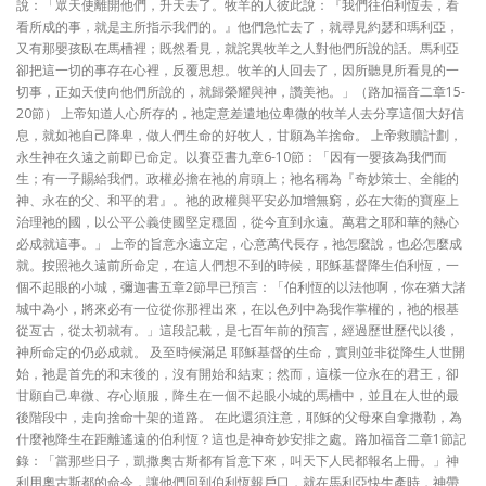
說：「眾天使離開他們，升天去了。牧羊的人彼此說：『我們往伯利恆去，看
看所成的事，就是主所指示我們的。』他們急忙去了，就尋見約瑟和瑪利亞，
又有那嬰孩臥在馬槽裡；既然看見，就詫異牧羊之人對他們所說的話。馬利亞
卻把這一切的事存在心裡，反覆思想。牧羊的人回去了，因所聽見所看見的一
切事，正如天使向他們所說的，就歸榮耀與神，讚美祂。」（路加福音二章15-
20節） 上帝知道人心所存的，祂定意差遣地位卑微的牧羊人去分享這個大好信
息，就如祂自己降卑，做人們生命的好牧人，甘願為羊捨命。 上帝救贖計劃，
永生神在久遠之前即已命定。以賽亞書九章6-10節：「因有一嬰孩為我們而
生；有一子賜給我們。政權必擔在祂的肩頭上；祂名稱為『奇妙策士、全能的
神、永在的父、和平的君』。祂的政權與平安必加增無窮，必在大衛的寶座上
治理祂的國，以公平公義使國堅定穩固，從今直到永遠。萬君之耶和華的熱心
必成就這事。」 上帝的旨意永遠立定，心意萬代長存，祂怎麼說，也必怎麼成
就。按照祂久遠前所命定，在這人們想不到的時候，耶穌基督降生伯利恆，一
個不起眼的小城，彌迦書五章2節早已預言：「伯利恆的以法他啊，你在猶大諸
城中為小，將來必有一位從你那裡出來，在以色列中為我作掌權的，祂的根基
從亙古，從太初就有。」這段記載，是七百年前的預言，經過歷世歷代以後，
神所命定的仍必成就。 及至時候滿足 耶穌基督的生命，實則並非從降生人世開
始，祂是首先的和末後的，沒有開始和結束；然而，這樣一位永在的君王，卻
甘願自己卑微、存心順服，降生在一個不起眼小城的馬槽中，並且在人世的最
後階段中，走向捨命十架的道路。 在此還須注意，耶穌的父母來自拿撒勒，為
什麼祂降生在距離遙遠的伯利恆？這也是神奇妙安排之處。路加福音二章1節記
錄：「當那些日子，凱撒奧古斯都有旨意下來，叫天下人民都報名上冊。」神
利用奧古斯都的命令，讓他們回到伯利恆報戶口，就在馬利亞快生產時，神帶