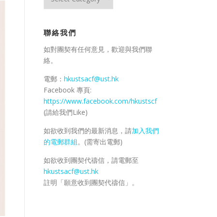
日
活
動
聯絡我們
/
資
如對團契有任何意見，歡迎與我們聯
料
絡。
庫
電郵：
hkustsacf@ust.hk
Facebook 專頁:
https://www.facebook.com/hkustscf
(請給我們Like)
如欲收到我們的最新消息，請
加入我們
的電郵群組
。(需寄出電郵)
如欲收到團契代禱信，請電郵至
hkustsacf@ust.hk
註明「願意收到團契代禱信」。