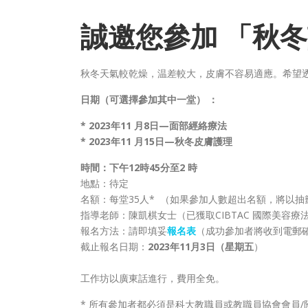
誠邀您參加
「秋冬
秋冬天氣較乾燥，温差較大，皮膚不容易適應。希望
日期（可選擇參加其中一堂） ：
*
2023年11 月8日—面部經絡療法
* 2023年11 月15日—秋冬皮膚護理
時間：下午12時45分至2 時
地點：待定
名額：每堂35人* （如果參加人數超出名額，將以
指導老師：陳凱棋女士（已獲取CIBTAC 國際美容
報名方法：請即填妥
報名表
（成功參加者將收到電郵
截止報名日期：
2023年11月3日（星期五
）
工作坊以廣東話進行，費用全免。
* 所有參加者都必須是科大教職員或教職員協會會員/附