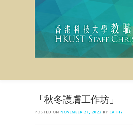
Skip
to
content
「秋冬護膚工作坊」
POSTED ON
NOVEMBER 21, 2023
BY
CATHY