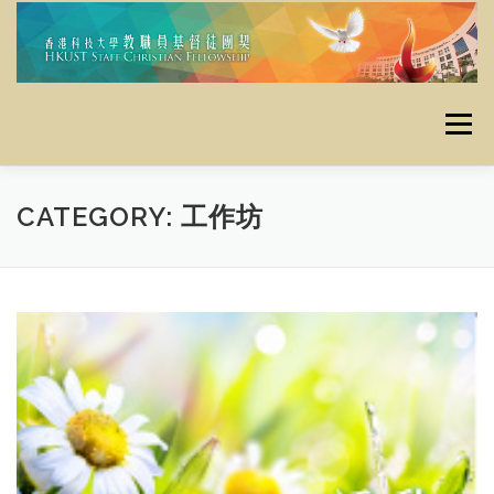
Skip
to
content
Menu
主頁
使命
最新消息
定期活動
栽培資源
CATEGORY:
工作坊
資料庫
昔日活動
聯絡我們
奉獻
友好連結