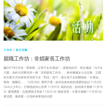
工作坊
/
昔日活動
親職工作坊：非煩家長工作坊
繼2017年5月份「青春期，父母子女水溝油? 」講座的好評，再次邀請「GLP全
力愛」為科大同事安排一個「非煩家長工作坊」。林何佩儀女士以生動、立體
的互動方式向家長呈現與子女「對話」技巧；讓父母子女的關係由「水溝油」
變為「糖黐豆」。 10月26日: 溝而不通 – 如何促進有效的溝通和談話 11月2日:
Click入少年心 – 打開他的內心世界 11月9 日: 我的訊息 – 如何講才會聽 11月16
日: 運用讚賞 – 怎樣讚賞才有效 11月23 日: 憤怒管理 – 大聲才會聽? 11月30 日:
看清楚、懂得愛 – 父母終身學習的功課