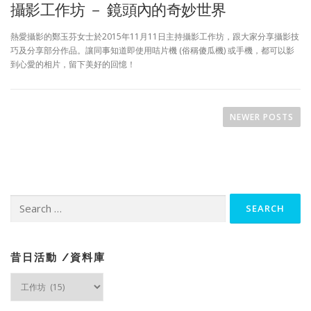
攝影工作坊 － 鏡頭內的奇妙世界
熱愛攝影的鄭玉芬女士於2015年11月11日主持攝影工作坊，跟大家分享攝影技
巧及分享部分作品。讓同事知道即使用咭片機 (俗稱傻瓜機) 或手機，都可以影
到心愛的相片，留下美好的回憶！
P
o
NEWER POSTS
s
t
s
n
Search
a
for:
v
i
g
昔日活動 /資料庫
a
昔
日
t
活