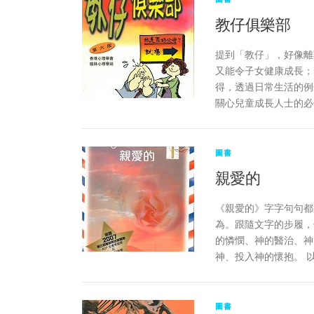
教仔俱樂部
提到「教仔」，好像離
又能令子女健康成長；
得，透過日常生活的例
關心兒童成長人士的必
圖書
親愛的
《親愛的》字字句句都
為。跟隨文字的步履，
的憐憫、神的醫治、神
神、投入神的懷抱。 
圖書