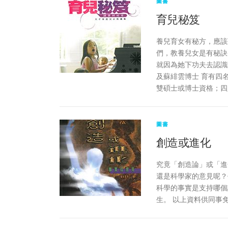
圖書
育兒秘笈
養兒育女有秘方，應該
們，教養兒女是有秘訣
就因為她下功夫去認識
及蘇緋雲博士 育有四
雙碩士或博士資格；四
圖書
創造或進化
究竟「創造論」或「進
還是科學家的意見呢？
科學的事實是支持哪個
生。 以上資料供同事