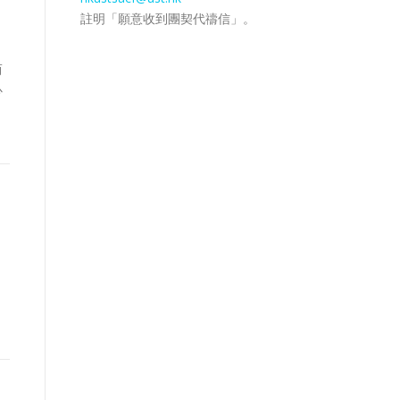
註明「願意收到團契代禱信」。
而
心