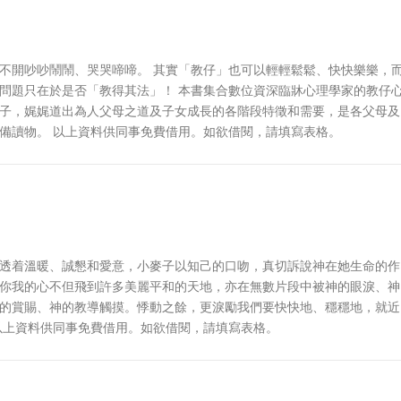
不開吵吵鬧鬧、哭哭啼啼。 其實「教仔」也可以輕輕鬆鬆、快快樂樂，
問題只在於是否「教得其法」！ 本書集合數位資深臨牀心理學家的教仔
子，娓娓道出為人父母之道及子女成長的各階段特徵和需要，是各父母及
備讀物。 以上資料供同事免費借用。如欲借閱，請填寫表格。
透着溫暖、誠懇和愛意，小麥子以知己的口吻，真切訴說神在她生命的作
你我的心不但飛到許多美麗平和的天地，亦在無數片段中被神的眼淚、神
的賞賜、神的教導觸摸。悸動之餘，更淚勵我們要快快地、穩穩地，就近
以上資料供同事免費借用。如欲借閱，請填寫表格。