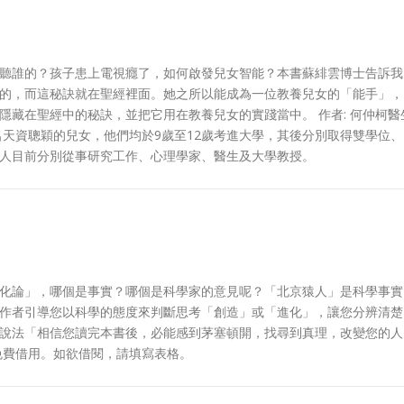
聽誰的？孩子患上電視癮了，如何啟發兒女智能？本書蘇緋雲博士告訴我
的，而這秘訣就在聖經裡面。她之所以能成為一位教養兒女的「能手」，
隱藏在聖經中的秘訣，並把它用在教養兒女的實踐當中。 作者: 何仲柯醫
名天資聰穎的兒女，他們均於9歲至12歲考進大學，其後分別取得雙學位、
人目前分別從事研究工作、心理學家、醫生及大學教授。
化論」，哪個是事實？哪個是科學家的意見呢？「北京猿人」是科學事實
作者引導您以科學的態度來判斷思考「創造」或「進化」，讓您分辨清楚
說法「相信您讀完本書後，必能感到茅塞頓開，找尋到真理，改變您的人
免費借用。如欲借閱，請填寫表格。