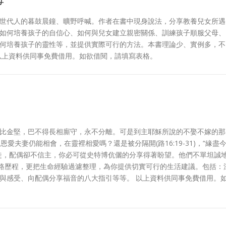
世代人的暮鼓晨鐘、曠野呼喊。作者在書中現身說法，分享教養兒女所遇
如何培養孩子的自信心、如何與兒女建立親密關係、訓練孩子順服父母、
何培養孩子的靈性等，並提供實際可行的方法。本書理論少、實例多，不
以上資料供同事免費借用。如欲借閱，請填寫表格。
比金堅，巴不得長相廝守，永不分離。可是到主耶穌所說的不娶不嫁的那
今生恩愛夫妻仍能相會，在靈裡相愛嗎？還是被分隔開(路16:19-31)，“緣盡
徒，配偶卻不信主，你必可從史特博伉儷的分享得著盼望。他們不單坦誠
心路歷程，更把生命經驗過濾整理，為你提供切實可行的生活建議。包括：
與感受、向配偶分享福音的八大指引等等。 以上資料供同事免費借用。