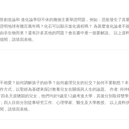
答創造論和 進化論爭辯不休的幾個主要舉證問題，例如：恐龍發生了其
證明地球有幾百萬年嗎？化石可以顯示進化過程嗎？ 為甚麼進化論者不
由非生物而來？還有許多其他的問題？會在書中逐一扼要解說。 以上資
借閱，請填寫表格。
不相愛？如何調解孩子的紛爭？如何處理兒女的社交？如何不要動怒？本
作方式，以聖經為基礎來探討教養兒女在關係與人生的論題。 作者: 何仲
有四名天資聰穎的兒女，他們均於9歲至12歲考進大學，其後分別取得雙學
；四人目前分別從事研究工作、心理學家、醫生及大學教授。 以上資料
閱，請填寫表格。