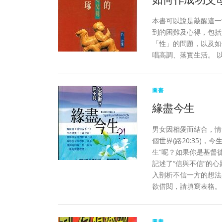
本書可以說是敲醒這一
到的困難及心得，包括
「性」的問題，以及如
唱高調、落實生活。 
圖書
緣盡今生
男女因相愛而結合，情
個世界(路20:35)，
生”呢？如果你是基督
記述了“信與不信”的
入剖析不信一方的想法
欲借閱，請填寫表格。
圖書