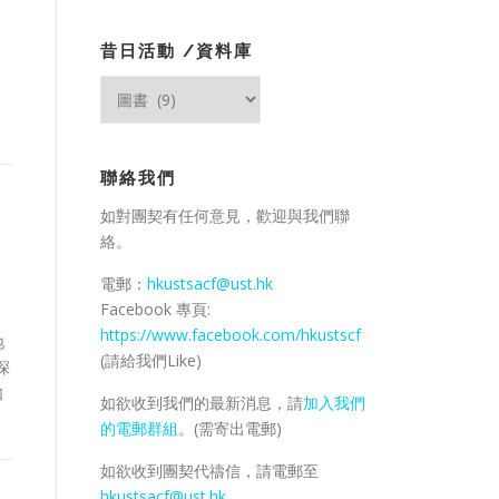
昔日活動 /資料庫
昔
日
活
動
聯絡我們
/
資
如對團契有任何意見，歡迎與我們聯
料
絡。
庫
電郵：
hkustsacf@ust.hk
Facebook 專頁:
今
https://www.facebook.com/hkustscf
地
(請給我們Like)
深
如
如欲收到我們的最新消息，請
加入我們
的電郵群組
。(需寄出電郵)
如欲收到團契代禱信，請電郵至
hkustsacf@ust.hk