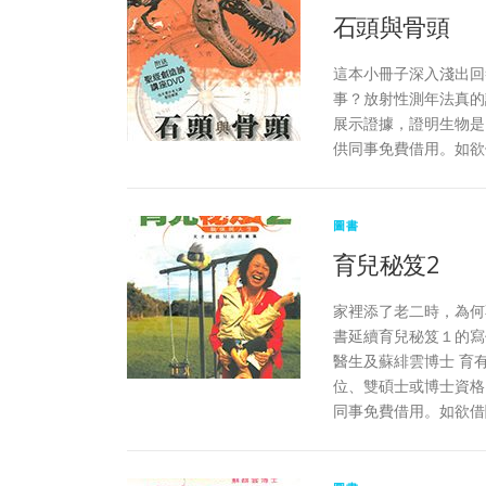
石頭與骨頭
這本小冊子深入淺出回
事？放射性測年法真的
展示證據，證明生物是
供同事免費借用。如欲
圖書
育兒秘笈2
家裡添了老二時，為何
書延續育兒秘笈１的寫
醫生及蘇緋雲博士 育
位、雙碩士或博士資格
同事免費借用。如欲借