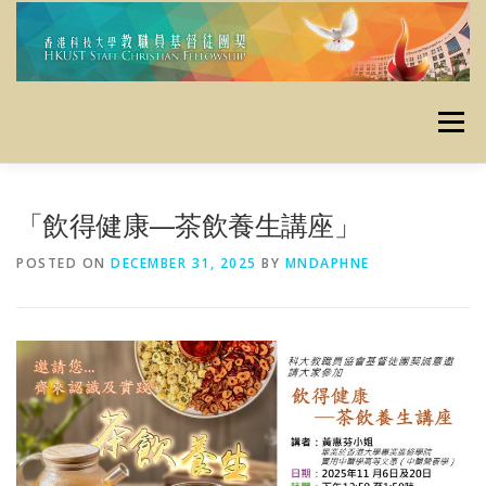
Skip
to
content
Menu
主頁
使命
最新消息
定期活動
栽培資源
「飲得健康—茶飲養生講座」
POSTED ON
DECEMBER 31, 2025
BY
MNDAPHNE
資料庫
昔日活動
聯絡我們
奉獻
友好連結