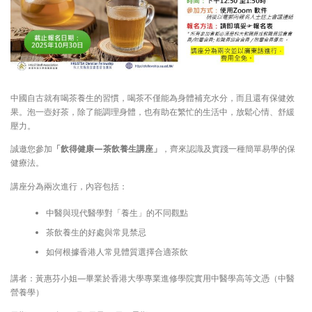
中國自古就有喝茶養生的習慣，喝茶不僅能為身體補充水分，而且還有保健效
果。泡一壺好茶，除了能調理身體，也有助在繁忙的生活中，放鬆心情、舒緩
壓力。
誠邀您參加
「飲得健康—茶飲養生講座」
，齊來認識及實踐一種簡單易學的保
健療法。
講座分為兩次進行，內容包括：
中醫與現代醫學對「養生」的不同觀點
茶飲養生的好處與常見禁忌
如何根據香港人常見體質選擇合適茶飲
講者：黃惠芬小姐—畢業於香港大學專業進修學院實用中醫學高等文憑（中醫
營養學）