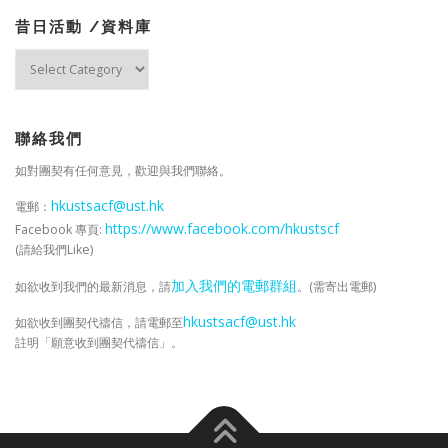
昔日活動 /資料庫
昔
日
活
動
/
聯絡我們
資
如對團契有任何意見，歡迎與我們聯絡。
料
庫
hkustsacf@ust.hk
電郵：
https://www.facebook.com/hkustscf
Facebook 專頁:
(請給我們Like)
加入我們的電郵群組
如欲收到我們的最新消息，請
。(需寄出電郵)
hkustsacf@ust.hk
如欲收到團契代禱信，請電郵至
註明「願意收到團契代禱信」。