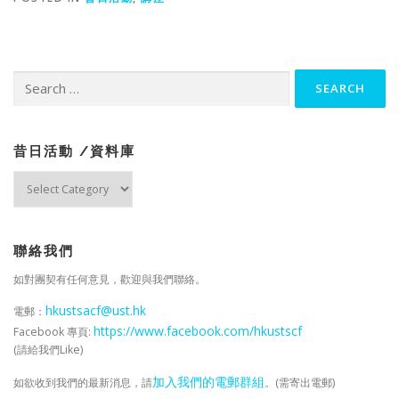
Search
for:
昔日活動 /資料庫
昔
日
活
動
/
聯絡我們
資
如對團契有任何意見，歡迎與我們聯絡。
料
庫
hkustsacf@ust.hk
電郵：
https://www.facebook.com/hkustscf
Facebook 專頁:
(請給我們Like)
加入我們的電郵群組
如欲收到我們的最新消息，請
。(需寄出電郵)