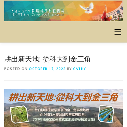
Skip
to
content
Menu
主頁
使命
最新消息
定期活動
栽培資源
耕出新天地: 從科大到金三角
POSTED ON
OCTOBER 17, 2023
BY
CATHY
資料庫
昔日活動
聯絡我們
奉獻
友好連結