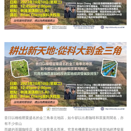
昔日以種植罌粟盛名的金三角泰北地區，如今卻以出產咖啡和茶葉而聞名，亦
有不少依山
而建的茶園咖啡店，吸引遊客慕名而來。究竟有機農業如何改善當地經濟發展