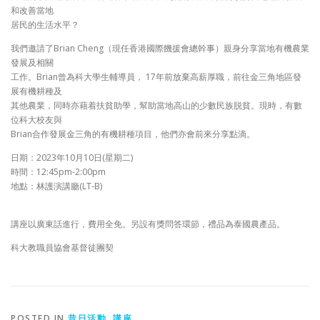
和改善當地
居民的生活水平？
我們邀請了Brian Cheng（現任香港國際饑援會總幹事）親身分享當地有機農業
發展及相關
工作。Brian曾為科大學生輔導員， 17年前放棄高薪厚職，前往金三角地區發
展有機耕種及
其他農業，同時亦藉着扶貧助學，幫助當地高山的少數民族脱貧。現時，有數
位科大校友與
Brian合作發展金三角的有機耕種項目，他們亦會前來分享點滴。
日期：2023年10月10日(星期二)
時間：12:45pm-2:00pm
地點：林護演講廳(LT-B)
講座以廣東話進⾏，費⽤全免。另設有獎問答環節，禮品為泰國農產品。
科大教職員協會基督徒團契
POSTED IN
昔日活動
,
講座