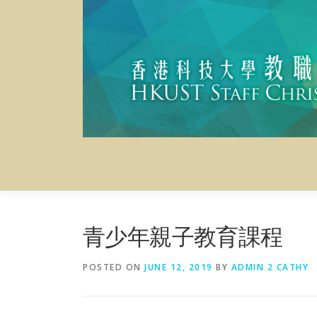
Skip
to
content
青少年親子教育課程
POSTED ON
JUNE 12, 2019
BY
ADMIN 2 CATHY