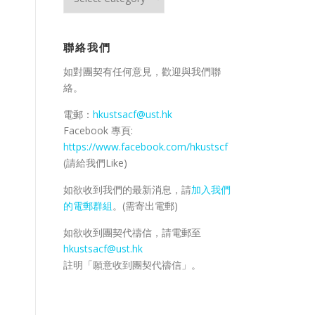
日
活
動
聯絡我們
/
資
如對團契有任何意見，歡迎與我們聯
料
絡。
庫
電郵：
hkustsacf@ust.hk
Facebook 專頁:
https://www.facebook.com/hkustscf
(請給我們Like)
如欲收到我們的最新消息，請
加入我們
的電郵群組
。(需寄出電郵)
如欲收到團契代禱信，請電郵至
hkustsacf@ust.hk
註明「願意收到團契代禱信」。