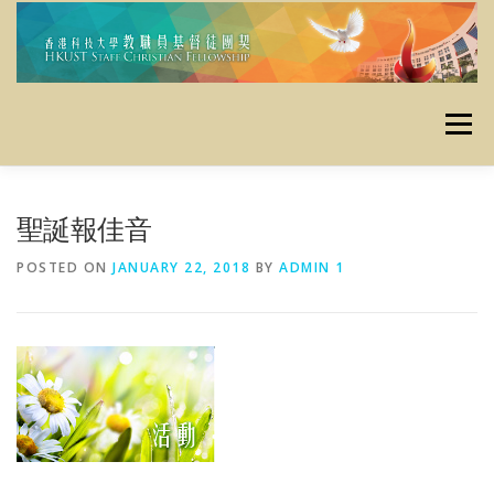
Skip
to
content
Menu
主頁
使命
最新消息
定期活動
栽培資源
聖誕報佳音
POSTED ON
JANUARY 22, 2018
BY
ADMIN 1
資料庫
昔日活動
聯絡我們
奉獻
友好連結