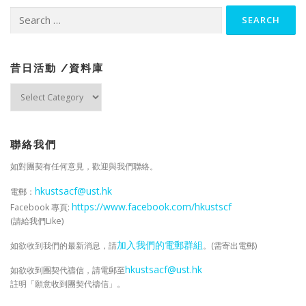
Search
for:
昔日活動 /資料庫
昔
日
活
動
/
聯絡我們
資
如對團契有任何意見，歡迎與我們聯絡。
料
庫
hkustsacf@ust.hk
電郵：
https://www.facebook.com/hkustscf
Facebook 專頁:
(請給我們Like)
加入我們的電郵群組
如欲收到我們的最新消息，請
。(需寄出電郵)
hkustsacf@ust.hk
如欲收到團契代禱信，請電郵至
註明「願意收到團契代禱信」。