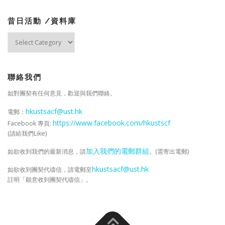
昔日活動 /資料庫
昔
日
活
動
/
聯絡我們
資
如對團契有任何意見，歡迎與我們聯絡。
料
庫
hkustsacf@ust.hk
電郵：
https://www.facebook.com/hkustscf
Facebook 專頁:
(請給我們Like)
加入我們的電郵群組
如欲收到我們的最新消息，請
。(需寄出電郵)
hkustsacf@ust.hk
如欲收到團契代禱信，請電郵至
註明「願意收到團契代禱信」。