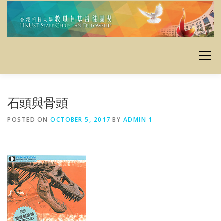
Skip
to
content
Menu
主頁
使命
最新消息
定期活動
栽培資源
石頭與骨頭
POSTED ON
OCTOBER 5, 2017
BY
ADMIN 1
資料庫
昔日活動
聯絡我們
奉獻
友好連結