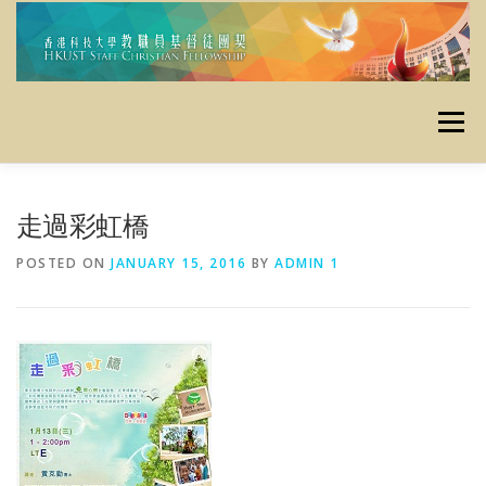
Skip
to
content
Menu
主頁
使命
最新消息
定期活動
栽培資源
走過彩虹橋
POSTED ON
JANUARY 15, 2016
BY
ADMIN 1
資料庫
昔日活動
聯絡我們
奉獻
友好連結