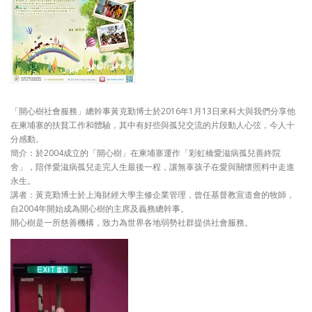
「開心樹社會服務」總幹事黃克勤博士於2016年1月13日來科大與我們分享他
在柬埔寨的扶貧工作和體驗，其中有好些與孤兒交流的片段動人心弦，今人十
分感動。
簡介：於2004成立的「開心樹」在柬埔寨運作「彩虹橋愛滋病孤兒善終院
舍」，陪伴愛滋病孤兒走完人生最後一程，讓無辜孩子在愛與關懷照料中走進
永生。
講者：黃克勤博士於上海財經大學主修企業管理，曾任基督教宣道會的牧師，
自2004年開始成為開心樹的主席及義務總幹事。
開心樹是一所慈善機構，致力為世界各地弱勢社群提供社會服務。