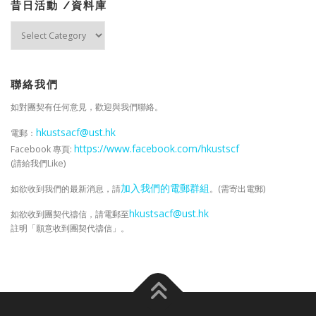
昔日活動 /資料庫
昔
日
活
動
/
聯絡我們
資
如對團契有任何意見，歡迎與我們聯絡。
料
庫
hkustsacf@ust.hk
電郵：
https://www.facebook.com/hkustscf
Facebook 專頁:
(請給我們Like)
加入我們的電郵群組
如欲收到我們的最新消息，請
。(需寄出電郵)
hkustsacf@ust.hk
如欲收到團契代禱信，請電郵至
註明「願意收到團契代禱信」。