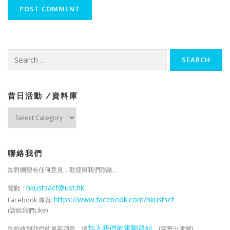
Search
for:
昔日活動 /資料庫
昔
日
活
動
/
聯絡我們
資
如對團契有任何意見，歡迎與我們聯絡。
料
庫
hkustsacf@ust.hk
電郵：
https://www.facebook.com/hkustscf
Facebook 專頁:
(請給我們Like)
加入我們的電郵群組
如欲收到我們的最新消息，請
。(需寄出電郵)