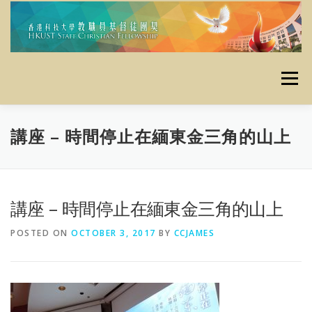
Skip
to
content
Menu
主頁
使命
最新消息
定期活動
栽培資源
講座 – 時間停止在緬東金三角的山上
資料庫
昔日活動
聯絡我們
奉獻
友好連結
講座 – 時間停止在緬東金三角的山上
POSTED ON
OCTOBER 3, 2017
BY
CCJAMES