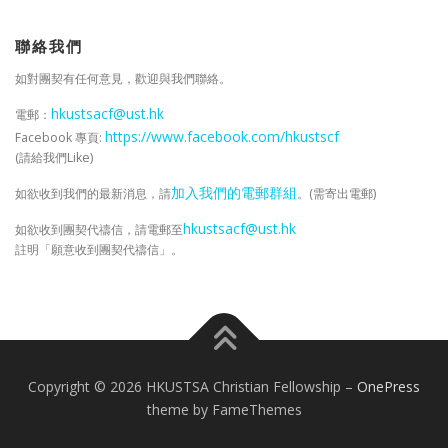
活
動
/
聯絡我們
資
如對團契有任何意見，歡迎與我們聯絡。
料
庫
hkustsacf@ust.hk
電郵：
https://www.facebook.com/hkustscf
Facebook 專頁:
(請給我們Like)
加入我們的電郵群組
如欲收到我們的最新消息，請
。(需寄出電郵)
hkustsacf@ust.hk
如欲收到團契代禱信，請電郵至
註明「願意收到團契代禱信」。
Copyright © 2026 HKUSTSA Christian Fellowship
–
OnePress
theme by FameThemes