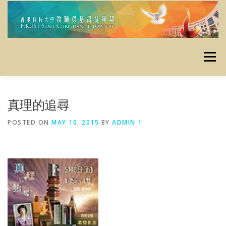
Skip
to
content
Menu
主頁
使命
最新消息
定期活動
栽培資源
真理的追尋
POSTED ON
MAY 10, 2015
BY
ADMIN 1
資料庫
昔日活動
聯絡我們
奉獻
友好連結