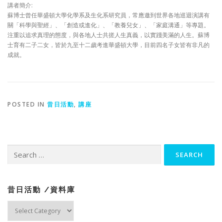
講者簡介:
蘇博士曾任華盛頓大學化學系及生化系研究員，常應邀到世界各地巡迴演講有
關「科學與聖經」、「創造或進化」、「教養兒女」、「家庭溝通」等專題。
注重以追求真理的態度，與各地人士共搓人生真義，以實踐美滿的人生。蘇博
士育有二子二女，皆於九至十二歲考進華盛頓大學，目前四名子女皆有非凡的
成就。
POSTED IN
昔日活動
,
講座
Search
for:
昔日活動 /資料庫
昔
日