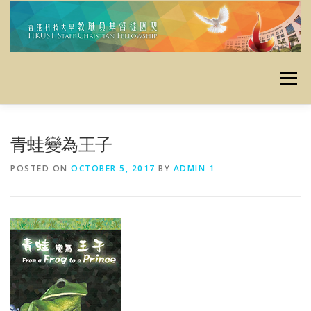
Skip
to
content
Menu
主頁
使命
最新消息
定期活動
栽培資源
青蛙變為王子
POSTED ON
OCTOBER 5, 2017
BY
ADMIN 1
資料庫
昔日活動
聯絡我們
奉獻
友好連結