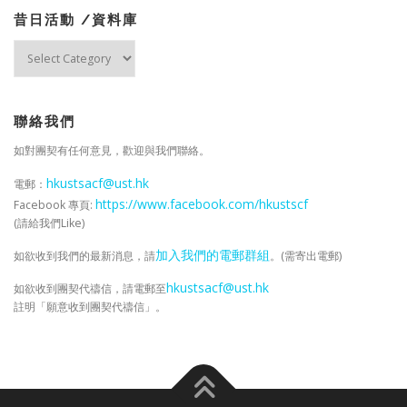
昔日活動 /資料庫
昔
日
活
動
/
聯絡我們
資
如對團契有任何意見，歡迎與我們聯絡。
料
庫
hkustsacf@ust.hk
電郵：
https://www.facebook.com/hkustscf
Facebook 專頁:
(請給我們Like)
加入我們的電郵群組
如欲收到我們的最新消息，請
。(需寄出電郵)
hkustsacf@ust.hk
如欲收到團契代禱信，請電郵至
註明「願意收到團契代禱信」。