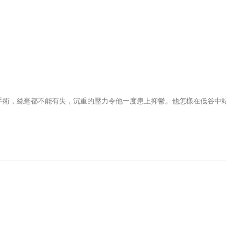
手術，絲毫都不能有失，沉重的壓力令他一度患上抑鬱。他怎樣在低谷中