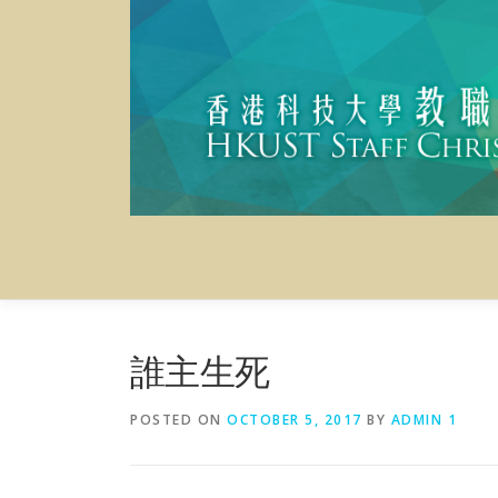
Skip
to
content
誰主生死
POSTED ON
OCTOBER 5, 2017
BY
ADMIN 1