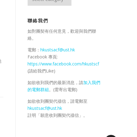
日
活
動
聯絡我們
/
資
如對團契有任何意見，歡迎與我們聯
料
絡。
庫
電郵：
hkustsacf@ust.hk
Facebook 專頁:
站
https://www.facebook.com/hkustscf
(請給我們Like)
如欲收到我們的最新消息，請
加入我們
的電郵群組
。(需寄出電郵)
如欲收到團契代禱信，請電郵至
hkustsacf@ust.hk
註明「願意收到團契代禱信」。